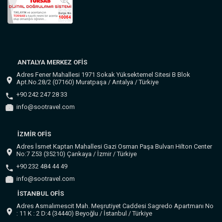
ANTALYA MERKEZ OFİS
Adres Fener Mahallesi 1971 Sokak Yüksektemel Sitesi B Blok
Apt.No.28/2 (07160) Muratpaşa / Antalya / Türkiye
+90 242 247 28 33
info@sootravel.com
İZMİR OFİS
Adres İsmet Kaptan Mahallesi Gazi Osman Paşa Bulvarı Hilton Center
No:7 Z53 (35210) Çankaya / İzmir / Türkiye
+90 232 484 44 49
info@sootravel.com
İSTANBUL OFİS
Adres Asmalımescit Mah. Meşrutiyet Caddesi Sagredo Apartmanı No
: 11 K : 2 D:4 (34440) Beyoğlu / İstanbul / Türkiye