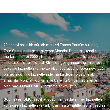
20 seneyi aşkın bir süredir merkezi Fransa Paris'te bulunan,
Tour Operating hizmetleri veren Mondial Tourisme; kendi alt
markası olan ve 2000 yılından günümüze merkezi İstanbul'da
bulunan Café Tur Tic. Ltd. Şti ile outgoing, incoming, mice ve
ticketing hizmetleri vermekte olup, operasyonel büyümeye bağlı
olarak, Incoming hizmetlerinde marka değeri oluşturmak
amacıyla, Mondial Tourisme ve Café Tur'un yeni alt markası
olan
Soo Travel DMC'yi
hizmete sokmuştur.
Soo Travel DMC;
seyahat çözümleri sağlayan, yer hizmetleri,
konaklama hizmetleri ve farklı ulaşım alternatifleri sunan seçkin