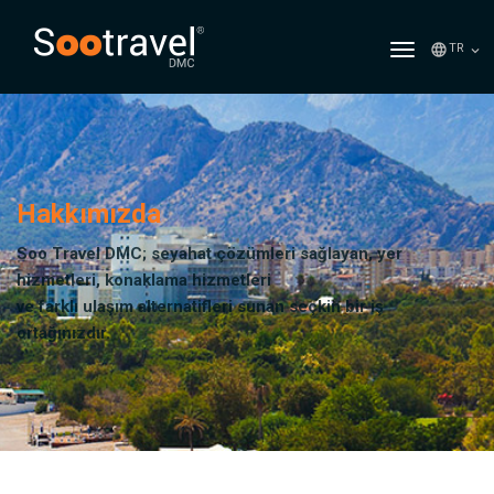
TR
Hakkımızda
Soo Travel DMC; seyahat çözümleri sağlayan, yer
hizmetleri, konaklama hizmetleri
ve farklı ulaşım alternatifleri sunan seçkin bir iş
ortağınızdır.